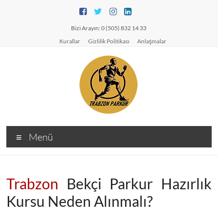
Skip
to
content
Bizi Arayın: 0 (505) 832 14 33
Kurallar
Gizlilik Politikası
Anlaşmalar
TRABZON
Menü
PARKUR
Trabzon
Pomem
Trabzon
Bekçi Parkur Hazırlık
Parkur
Kursu Neden Alınmalı?
Pmyo
Bekçilik