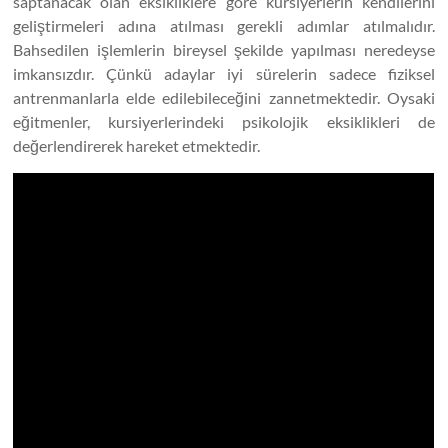
saptanacak olan eksikliklere göre kursiyerlerin kendilerini
geliştirmeleri adına atılması gerekli adımlar atılmalıdır.
Bahsedilen işlemlerin bireysel şekilde yapılması neredeyse
imkansızdır. Çünkü adaylar iyi sürelerin sadece fiziksel
antrenmanlarla elde edilebileceğini zannetmektedir. Oysaki
eğitmenler, kursiyerlerindeki psikolojik eksiklikleri de
değerlendirerek hareket etmektedir.