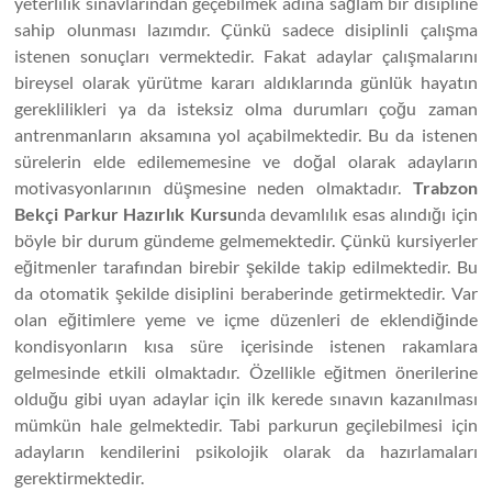
yeterlilik sınavlarından geçebilmek adına sağlam bir disipline
sahip olunması lazımdır. Çünkü sadece disiplinli çalışma
istenen sonuçları vermektedir. Fakat adaylar çalışmalarını
bireysel olarak yürütme kararı aldıklarında günlük hayatın
gereklilikleri ya da isteksiz olma durumları çoğu zaman
antrenmanların aksamına yol açabilmektedir. Bu da istenen
sürelerin elde edilememesine ve doğal olarak adayların
motivasyonlarının düşmesine neden olmaktadır.
Trabzon
Bekçi Parkur Hazırlık Kursu
nda devamlılık esas alındığı için
böyle bir durum gündeme gelmemektedir. Çünkü kursiyerler
eğitmenler tarafından birebir şekilde takip edilmektedir. Bu
da otomatik şekilde disiplini beraberinde getirmektedir. Var
olan eğitimlere yeme ve içme düzenleri de eklendiğinde
kondisyonların kısa süre içerisinde istenen rakamlara
gelmesinde etkili olmaktadır. Özellikle eğitmen önerilerine
olduğu gibi uyan adaylar için ilk kerede sınavın kazanılması
mümkün hale gelmektedir. Tabi parkurun geçilebilmesi için
adayların kendilerini psikolojik olarak da hazırlamaları
gerektirmektedir.