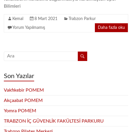
Bilimleri
Kemal
8 Mart 2021
Trabzon Parkur
Yorum Yapılmamış
Daha fazla oku
Son Yazılar
Vakfıkebir POMEM
Akçaabat POMEM
Yomra POMEM
TRABZON İÇ GÜVENLİK FAKÜLTESİ PARKURU
Trabzon Pilates Merkezi