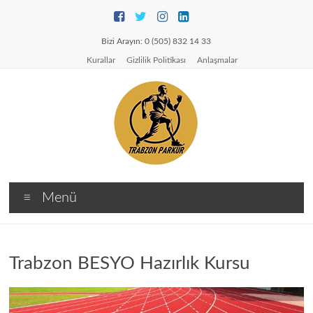
Skip
to
content
Bizi Arayın: 0 (505) 832 14 33
Kurallar
Gizlilik Politikası
Anlaşmalar
TRABZON
Menü
PARKUR
Trabzon
Pomem
Trabzon BESYO Hazırlık Kursu
Parkur
Pmyo
Bekçilik